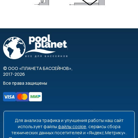
Инструкция по эксплуатации VagnerPool EOV (нерж.
сталь)
©
ООО «ПЛАНЕТА БАССЕЙНОВ»
,
2017-2026
Все права защищены
Для анализа трафика и улучшения работы наш сайт
8 495 663-99-48
8 800 350-99-08
использует файлы
файлы cookie
, сервисы сбора
технических данных посетителей и «Яндекс.Метрику».
info@poolplanet.ru