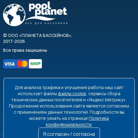
©
ООО «ПЛАНЕТА БАССЕЙНОВ»
,
2017-2026
Все права защищены
Для анализа трафика и улучшения работы наш сайт
8 495 663-99-48
8 800 350-99-08
использует файлы
файлы cookie
, сервисы сбора
технических данных посетителей и «Яндекс.Метрику».
info@poolplanet.ru
Продолжение использования сайта является согласием
с применением данных технологий. Подробности вы
г. Москва, проспект Мира, д. 61
можете узнать на странице
Политика
Пн-Пт 9:00-18:00 Сб-Вс выходной
конфиденциальности
.
Я согласен / согласна