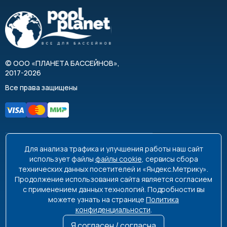
©
ООО «ПЛАНЕТА БАССЕЙНОВ»
,
2017-2026
Все права защищены
Для анализа трафика и улучшения работы наш сайт
8 495 663-99-48
8 800 350-99-08
использует файлы
файлы cookie
, сервисы сбора
технических данных посетителей и «Яндекс.Метрику».
info@poolplanet.ru
Продолжение использования сайта является согласием
с применением данных технологий. Подробности вы
г. Москва, проспект Мира, д. 61
можете узнать на странице
Политика
Пн-Пт 9:00-18:00 Сб-Вс выходной
конфиденциальности
.
Я согласен / согласна