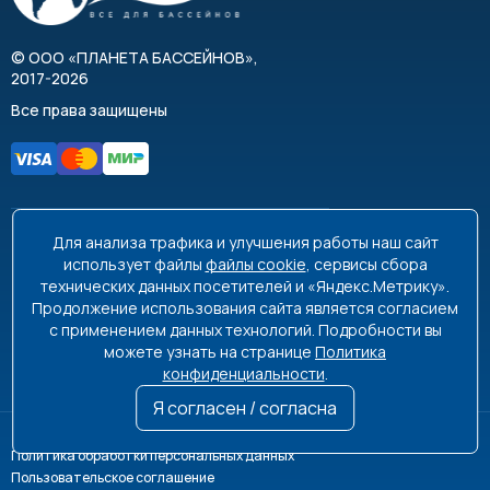
©
ООО «ПЛАНЕТА БАССЕЙНОВ»
,
2017-2026
Все права защищены
Для анализа трафика и улучшения работы наш сайт
8 495 663-99-48
8 800 350-99-08
использует файлы
файлы cookie
, сервисы сбора
технических данных посетителей и «Яндекс.Метрику».
info@poolplanet.ru
Продолжение использования сайта является согласием
с применением данных технологий. Подробности вы
г. Москва, проспект Мира, д. 61
можете узнать на странице
Политика
Пн-Пт 9:00-18:00 Сб-Вс выходной
конфиденциальности
.
Я согласен / согласна
Политика обработки персональных данных
Пользовательское соглашение