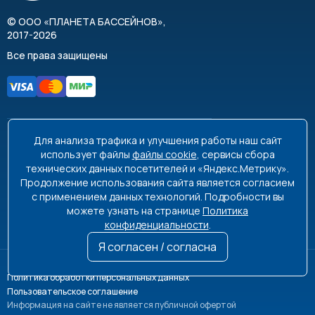
©
ООО «ПЛАНЕТА БАССЕЙНОВ»
,
2017-2026
Все права защищены
Для анализа трафика и улучшения работы наш сайт
8 495 663-99-48
8 800 350-99-08
использует файлы
файлы cookie
, сервисы сбора
технических данных посетителей и «Яндекс.Метрику».
info@poolplanet.ru
Продолжение использования сайта является согласием
с применением данных технологий. Подробности вы
г. Москва, проспект Мира, д. 61
можете узнать на странице
Политика
Пн-Пт 9:00-18:00 Сб-Вс выходной
конфиденциальности
.
Я согласен / согласна
Политика обработки персональных данных
Пользовательское соглашение
Информация на сайте не является публичной офертой