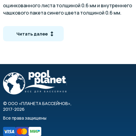
оцинкованного листа толщиной 0.6 мм и внутреннего
чашкового пакета синего цвета толщиной 0.6 мм.
Имеют защитное акриловое покрытие с высокой
устойчивостью к коррозии и ультрафиолетовым
Читать далее
лучам.
Монтаж бассейнов Summer Fun Exklusiv не потребует
специальных навыков или профессиональных
инструментов, осуществляется 3-мя взрослыми
людьми за несколько часов. В отличии от надувных,
каркасные бассейны являются наиболее
долговечными, надежными и прочными, за счет
прочной структуры усиленного каркаса.
Комплектация
©
ООО «ПЛАНЕТА БАССЕЙНОВ»
,
2017-2026
Гальванически оцинкованный стальной лист
Все права защищены
толщиной 0.6 мм
Внутренний чашковый пакет синего цвета
толщиной 0.6 мм