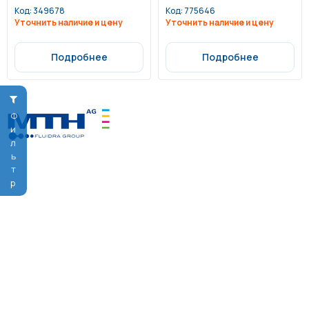
сококачественной стали тол
качественной стали толщино
щиной 0,8 мм
й 0,8 мм
Код:
349678
Код:
775646
Уточнить наличие и цену
Уточнить наличие и цену
Подробнее
Подробнее
Фильтр