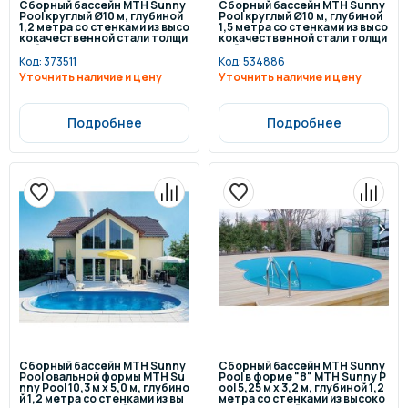
Сборный бассейн MTH Sunny
Сборный бассейн MTH Sunny
Pool круглый Ø10 м, глубиной
Pool круглый Ø10 м, глубиной
1,2 метра со стенками из высо
1,5 метра со стенками из высо
кокачественной стали толщи
кокачественной стали толщи
ной 0,6 мм.
ной 0,8 мм.
Код:
373511
Код:
534886
Уточнить наличие и цену
Уточнить наличие и цену
Подробнее
Подробнее
Сборный бассейн MTH Sunny
Сборный бассейн MTH Sunny
Pool овальной формы MTH Su
Pool в форме "8" MTH Sunny P
nny Pool 10,3 м х 5,0 м, глубино
ool 5,25 м х 3,2 м, глубиной 1,2
й 1,2 метра со стенками из вы
метра со стенками из высоко