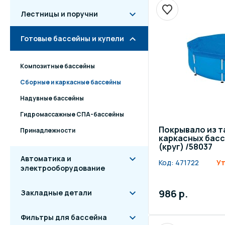
Лестницы и поручни
Готовые бассейны и купели
Композитные бассейны
Сборные и каркасные бассейны
Надувные бассейны
Гидромассажные СПА-бассейны
Покрывало из т
Принадлежности
каркасных басс
(круг) /58037
Автоматика и
Код:
471722
Ут
электрооборудование
986 р.
Закладные детали
Фильтры для бассейна