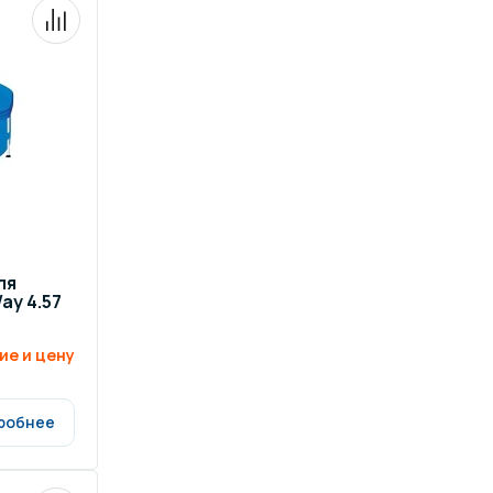
ля
ay 4.57
ие и цену
робнее