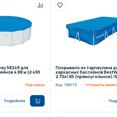
щение и подсветка для
Измерение парамет
сейна
елочные материалы
Строительные мате
ay 58249 для
Покрывало из тарпаулина д
йнов 4.88 м (d 490
каркасных бассейнов Best
2.70х1.85 (прямоугольное) /
Под заказ
Код:
758773
Уточнить налич
Подробнее
Под