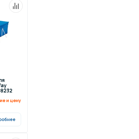
ля
Way
58232
ие и цену
робнее