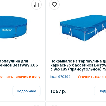
арпаулина для
Покрывало из тарпаулина д
ейнов BestWay 3.66
каркасных бассейнов Best
3.96х1.85 (прямоугольное) /
очнить наличие и цену
Код:
970394
Уточнить налич
1057 р.
Подробнее
Под