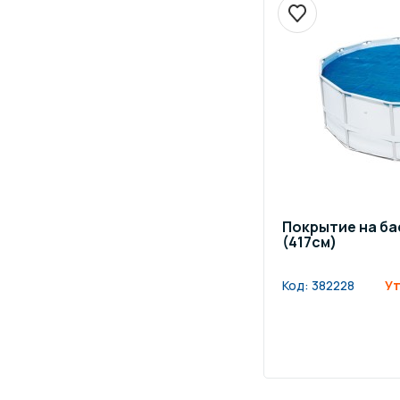
Покрытие на ба
(417см)
Код:
382228
Ут