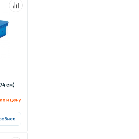
я
74 см)
ие и цену
робнее