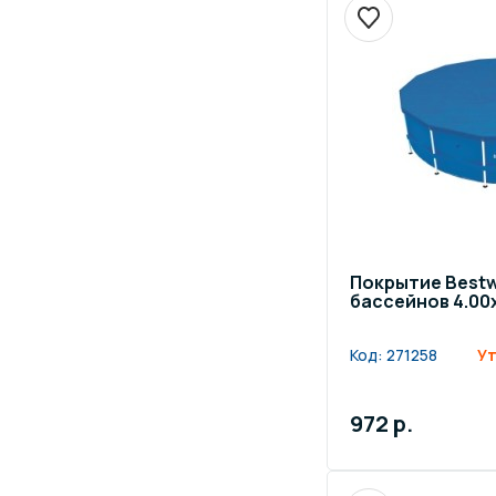
Покрытие Bestw
бассейнов 4.00x
Код:
271258
Ут
972 р.