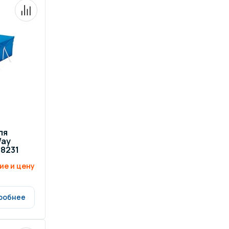
ров воды
Павильоны для бассейна
риалы
Оборудование для хаммамов
ля
Way
58231
ие и цену
робнее