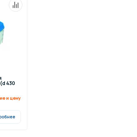
я
(d 430
ие и цену
робнее