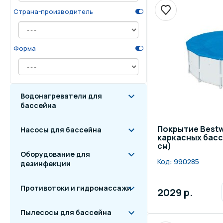
Страна-производитель
Осве
Инвентарь для отдыха
бас
Форма
Системы безопасности
Отд
Водонагреватели для
бассейна
Покрытие Bestw
Насосы для бассейна
каркасных бассе
см)
Оборудование для
Код:
990285
дезинфекции
Противотоки и гидромассажи
2029 р.
Пылесосы для бассейна