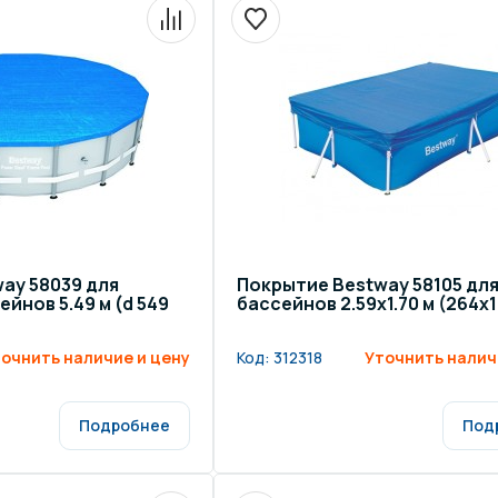
ay 58039 для
Покрытие Bestway 58105 дл
йнов 5.49 м (d 549
бассейнов 2.59х1.70 м (264х1
очнить наличие и цену
Код:
312318
Уточнить налич
Подробнее
Под