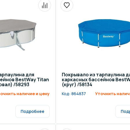
арпаулина для
Покрывало из тарпаулина д
ейнов BestWay Titan
каркасных бассейнов BestW
(овал) /58293
(круг) /58134
очнить наличие и цену
Код:
864837
Уточнить налич
Подробнее
Под