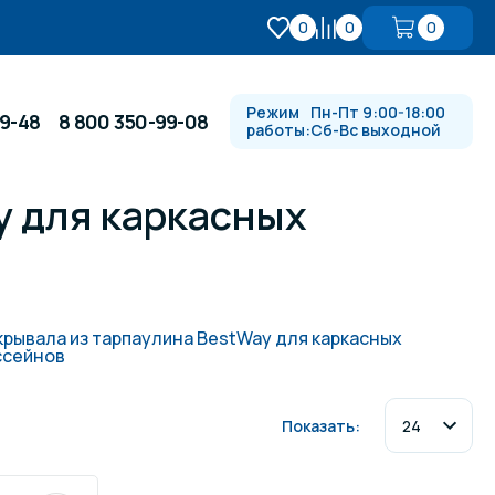
0
0
0
Режим
Пн-Пт 9:00-18:00
99-48
8 800 350-99-08
работы:
Сб-Вс выходной
y для каркасных
Противотоки и гидромассажи
Автоматика и
 купели
электрооборудование
крывала из тарпаулина BestWay для каркасных
ссейнов
Водопады, водяные пушки и
душевые стойки
Показать:
в
Спортивный инвентарь