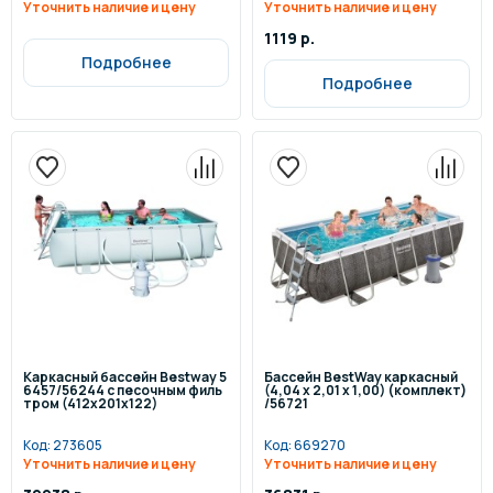
Уточнить наличие и цену
Уточнить наличие и цену
1119 р.
Подробнее
Подробнее
Каркасный бассейн Bestway 5
Бассейн BestWay каркасный
6457/56244 с песочным филь
(4,04 x 2,01 х 1,00) (комплект)
тром (412х201х122)
/56721
Код:
273605
Код:
669270
Уточнить наличие и цену
Уточнить наличие и цену