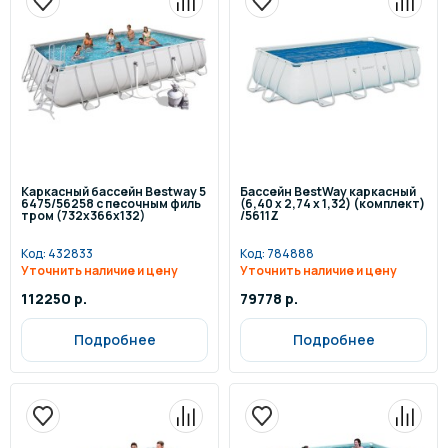
Каркасный бассейн Bestway 5
Бассейн BestWay каркасный
6475/56258 с песочным филь
(6,40 х 2,74 x 1,32) (комплект)
тром (732х366х132)
/5611Z
Код:
432833
Код:
784888
Уточнить наличие и цену
Уточнить наличие и цену
112250 р.
79778 р.
Подробнее
Подробнее