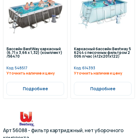
Бассейн BestWay каркасный
Каркасный бассейн Bestway 5
(6,71 х 3,66 x 1,32) (комплект)
6244 с песочным фильтром 2
/56470
006 л/час (412х201х122)
Код:
548517
Код:
614393
Уточнить наличие и цену
Уточнить наличие и цену
Подробнее
Подробнее
Арт 56088 - фильтр картриджный, нет уборочного
комплекта