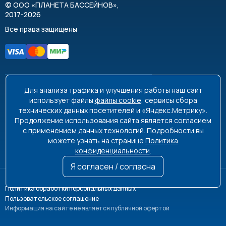
©
ООО «ПЛАНЕТА БАССЕЙНОВ»
,
2017-2026
Все права защищены
Для анализа трафика и улучшения работы наш сайт
8 495 663-99-48
8 800 350-99-08
использует файлы
файлы cookie
, сервисы сбора
технических данных посетителей и «Яндекс.Метрику».
info@poolplanet.ru
Продолжение использования сайта является согласием
с применением данных технологий. Подробности вы
г. Москва, проспект Мира, д. 61
можете узнать на странице
Политика
Пн-Пт 9:00-18:00 Сб-Вс выходной
конфиденциальности
.
Я согласен / согласна
Политика обработки персональных данных
Пользовательское соглашение
Информация на сайте не является публичной офертой