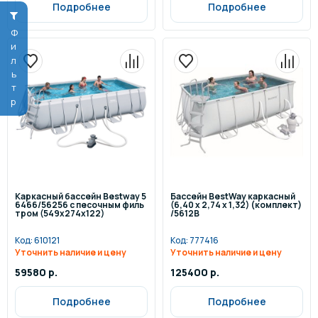
Подробнее
Подробнее
Фильтр
Каркасный бассейн Bestway 5
Бассейн BestWay каркасный
6466/56256 с песочным филь
(6,40 x 2,74 х 1,32) (комплект)
тром (549х274х122)
/5612B
Код:
610121
Код:
777416
Уточнить наличие и цену
Уточнить наличие и цену
59580 р.
125400 р.
Подробнее
Подробнее