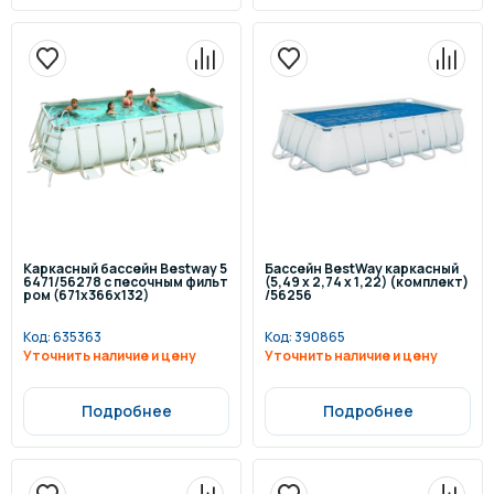
Каркасный бассейн Bestway 5
Бассейн BestWay каркасный
6471/56278 с песочным фильт
(5,49 x 2,74 х 1,22) (комплект)
ром (671х366х132)
/56256
Код:
635363
Код:
390865
Уточнить наличие и цену
Уточнить наличие и цену
Подробнее
Подробнее