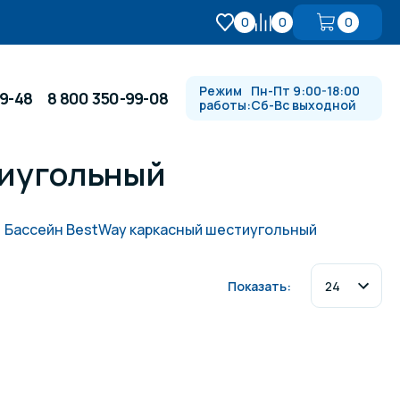
0
0
0
Режим
Пн-Пт 9:00-18:00
99-48
8 800 350-99-08
работы:
Сб-Вс выходной
тиугольный
Противотоки и гидромассажи
Бассейн BestWay каркасный шестиугольный
Автоматика и
 купели
электрооборудование
Показать:
Водопады, водяные пушки и
душевые стойки
в
Спортивный инвентарь