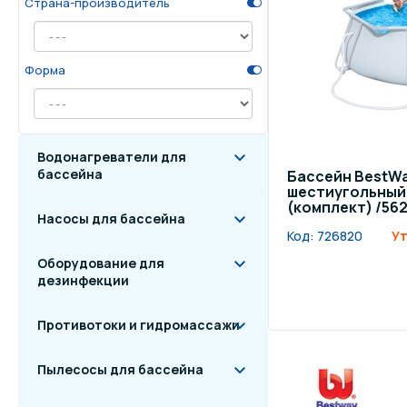
Страна-производитель
Осве
Инвентарь для отдыха
бас
Форма
Системы безопасности
Отд
Водонагреватели для
бассейна
Бассейн BestW
шестиугольный (
(комплект) /56
Насосы для бассейна
Код:
726820
Ут
Оборудование для
дезинфекции
Противотоки и гидромассажи
Пылесосы для бассейна