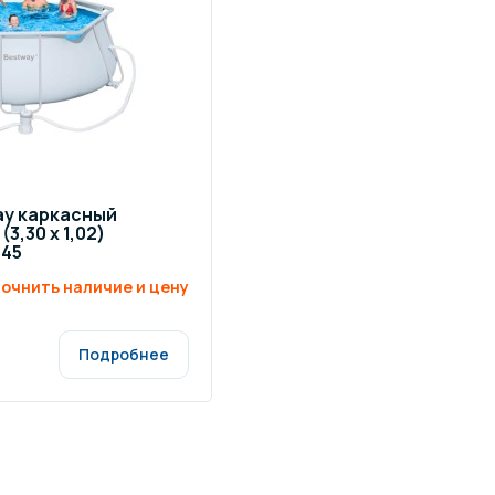
щение и подсветка для
Измерение парамет
сейна
елочные материалы
Строительные мате
ay каркасный
3,30 x 1,02)
245
очнить наличие и цену
Подробнее