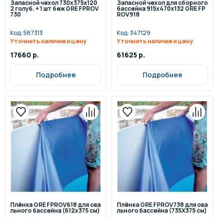
Запасной чехол 730x375x120
Запасной чехол для сборного
2 голуб. + 1 шт беж GRE FPROV
бассейна 915х470х132 GRE FP
730
ROV918
Код:
587313
Код:
347129
Уточнить наличие и цену
Уточнить наличие и цену
17660 р.
61625 р.
Подробнее
Подробнее
Плёнка GRE FPROV618 для ова
Плёнка GRE FPROV738 для ова
льного бассейна (612x375 см)
льного бассейна (735X375 см)