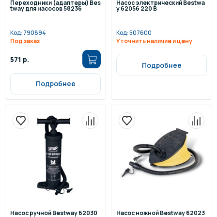
Переходники (адаптеры) Bes
Насос электрический Bestwa
tway для насосов 58236
y 62056 220 В
Код:
790894
Код:
507600
Под заказ
Уточнить наличие и цену
571 р.
Подробнее
Подробнее
Насос ручной Bestway 62030
Насос ножной Bestway 62023