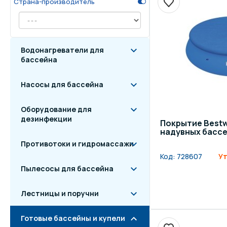
Страна-производитель
Осве
Инвентарь для отдыха
бас
Водонагреватели для
Системы безопасности
Отд
бассейна
Насосы для бассейна
Оборудование для
дезинфекции
Покрытие Bestw
надувных бассей
Противотоки и гидромассажи
Код:
728607
Ут
Пылесосы для бассейна
Лестницы и поручни
Готовые бассейны и купели