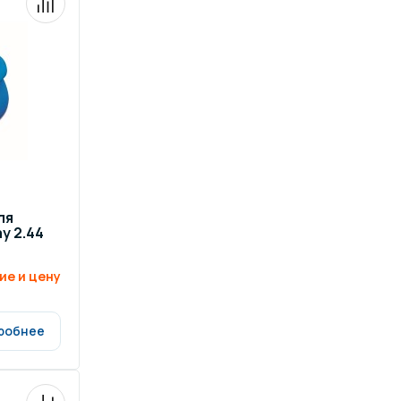
ров воды
Павильоны для бассейна
риалы
Оборудование для хаммамов
ля
y 2.44
ие и цену
робнее