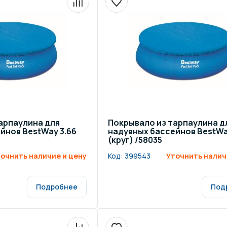
арпаулина для
Покрывало из тарпаулина д
йнов BestWay 3.66
надувных бассейнов BestWa
(круг) /58035
очнить наличие и цену
Код:
399543
Уточнить налич
Подробнее
Под