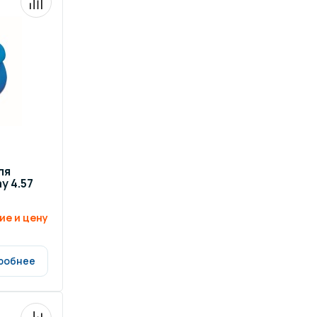
ля
y 4.57
ие и цену
робнее