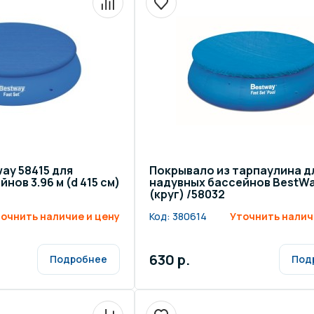
щение и подсветка для
Измерение парамет
сейна
елочные материалы
Строительные мате
ay 58415 для
Покрывало из тарпаулина д
нов 3.96 м (d 415 см)
надувных бассейнов BestWa
(круг) /58032
очнить наличие и цену
Код:
380614
Уточнить налич
630 р.
Подробнее
Под