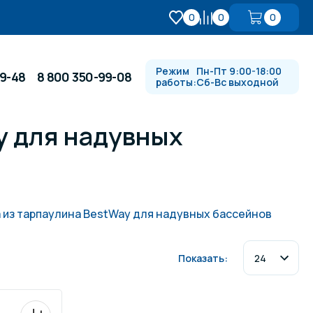
0
0
0
Режим
Пн-Пт 9:00-18:00
99-48
8 800 350-99-08
работы:
Сб-Вс выходной
y для надувных
Противотоки и гидромассажи
Автоматика и
 купели
электрооборудование
 из тарпаулина BestWay для надувных бассейнов
Водопады, водяные пушки и
душевые стойки
Показать:
в
Спортивный инвентарь