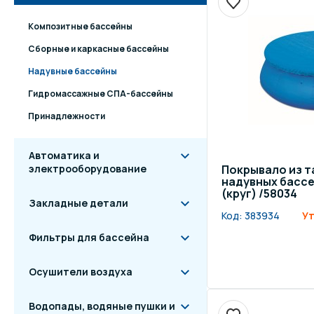
Композитные бассейны
Сборные и каркасные бассейны
Надувные бассейны
Гидромассажные СПА-бассейны
Принадлежности
Автоматика и
электрооборудование
Покрывало из т
надувных бассе
(круг) /58034
Закладные детали
Код:
383934
Ут
Фильтры для бассейна
Осушители воздуха
Водопады, водяные пушки и