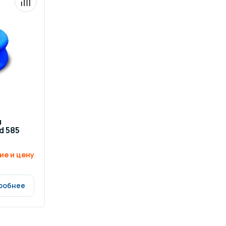
я
d 585
ие и цену
робнее