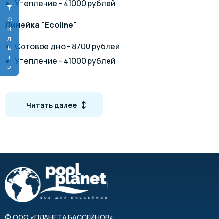
Утепление - 41000 рублей
Фильтр
Линейка "Ecoline"
Сотовое дно - 8700 рублей
Утепление - 41000 рублей
Доставка 80 рублей за километр.
Цветовая гамма
Читать далее
©
ООО «ПЛАНЕТА БАССЕЙНОВ»
,