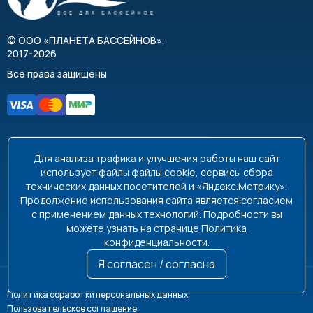
©
ООО «ПЛАНЕТА БАССЕЙНОВ»
,
2017-2026
Все права защищены
Для анализа трафика и улучшения работы наш сайт
8 495 663-99-48
8 800 350-99-08
использует файлы
файлы cookie
, сервисы сбора
технических данных посетителей и «Яндекс.Метрику».
info@poolplanet.ru
Продолжение использования сайта является согласием
с применением данных технологий. Подробности вы
г. Москва, проспект Мира, д. 61
можете узнать на странице
Политика
Пн-Пт 9:00-18:00 Сб-Вс выходной
конфиденциальности
.
Я согласен / согласна
Политика обработки персональных данных
Пользовательское соглашение