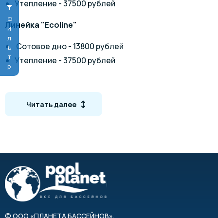
Утепление - 37500 рублей
Фильтр
Линейка "Ecoline"
Сотовое дно - 13800 рублей
Утепление - 37500 рублей
Доставка 80 рублей за километр.
Цветовая гамма
Читать далее
©
ООО «ПЛАНЕТА БАССЕЙНОВ»
,