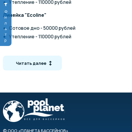
Утепление - 110000 рублей
Фильтр
Линейка "Ecoline"
Сотовое дно - 50000 рублей
Утепление - 110000 рублей
Доставка 80 рублей за километр.
Цветовая гамма
Читать далее
©
ООО «ПЛАНЕТА БАССЕЙНОВ»
,