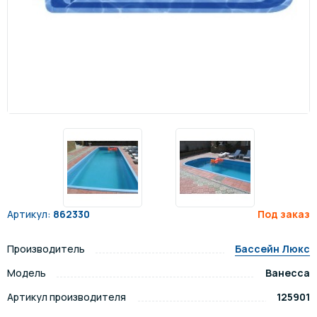
Артикул:
862330
Под заказ
Производитель
Бассейн Люкс
Модель
Ванесса
Артикул производителя
125901