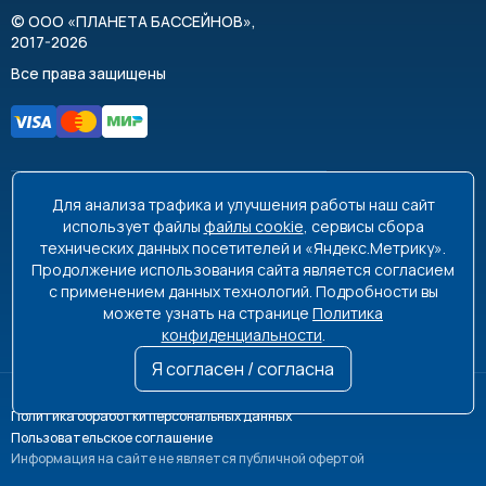
©
ООО «ПЛАНЕТА БАССЕЙНОВ»
,
2017-2026
Все права защищены
Для анализа трафика и улучшения работы наш сайт
8 495 663-99-48
8 800 350-99-08
использует файлы
файлы cookie
, сервисы сбора
технических данных посетителей и «Яндекс.Метрику».
info@poolplanet.ru
Продолжение использования сайта является согласием
с применением данных технологий. Подробности вы
г. Москва, проспект Мира, д. 61
можете узнать на странице
Политика
Пн-Пт 9:00-18:00 Сб-Вс выходной
конфиденциальности
.
Я согласен / согласна
Политика обработки персональных данных
Пользовательское соглашение
Информация на сайте не является публичной офертой