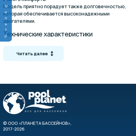
Модель приятно порадует также долговечностью,
Фильтр
которая обеспечивается высоконадежными
двигателями.
Технические характеристики
Количество мест
3
Читать далее
Объем бассейна
Размеры (ДхШхВ)
21
Вес
Форма
Пря
Количество форсунок
Водные насосы
2-скоростной гид
©
ООО «ПЛАНЕТА БАССЕЙНОВ»
,
2017-2026
Нагреватель