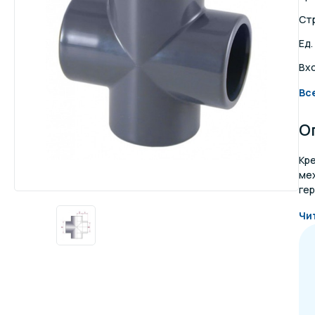
Ст
Осве
Инвентарь для отдыха
бас
Ед.
Вх
Системы безопасности
Отд
Вс
О
Кр
ме
гер
Чи