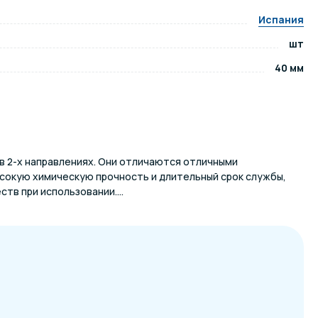
Испания
ров воды
Павильоны для бассейна
шт
40 мм
риалы
Оборудование для хаммамов
в 2-х направлениях. Они отличаются отличными
сокую химическую прочность и длительный срок службы,
тв при использовании....