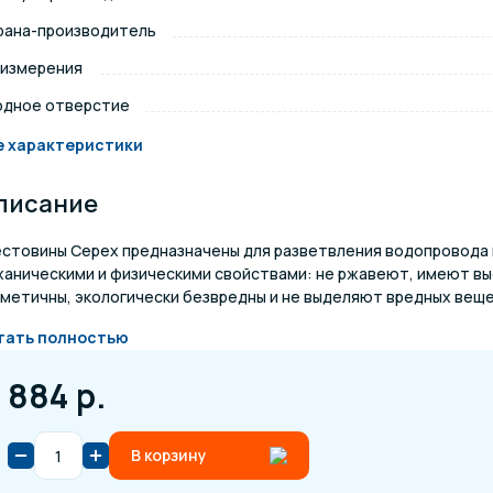
рана-производитель
щение и подсветка для
Измерение парамет
сейна
 измерения
одное отверстие
елочные материалы
Строительные мате
е характеристики
писание
естовины Cepex предназначены для разветвления водопровода 
ханическими и физическими свойствами: не ржавеют, имеют вы
метичны, экологически безвредны и не выделяют вредных вещес
тать полностью
884 р.
В корзину