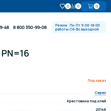
0
0
0
Режим
Пн-Пт 9:00-18:00
99-48
8 800 350-99-08
работы:
Сб-Вс выходной
, PN=16
Противотоки и гидромассажи
Автоматика и
 купели
электрооборудование
Под заказ
Водопады, водяные пушки и
душевые стойки
Cepex
Крестовина под клей
в
Спортивный инвентарь
20146