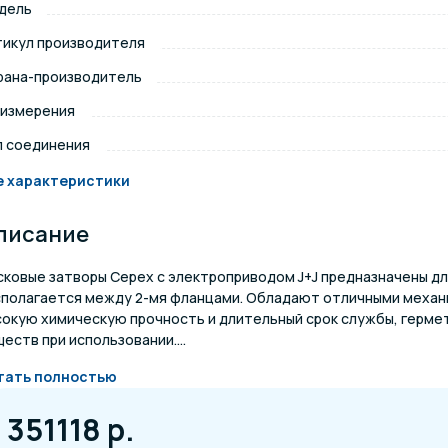
дель
щение и подсветка для
тикул производителя
Измерение парамет
сейна
рана-производитель
 измерения
елочные материалы
Строительные мате
п соединения
е характеристики
писание
сковые затворы Cepex с электроприводом J+J предназначены дл
сполагается между 2-мя фланцами. Обладают отличными механ
сокую химическую прочность и длительный срок службы, герме
еств при использовании....
тать полностью
351118 р.