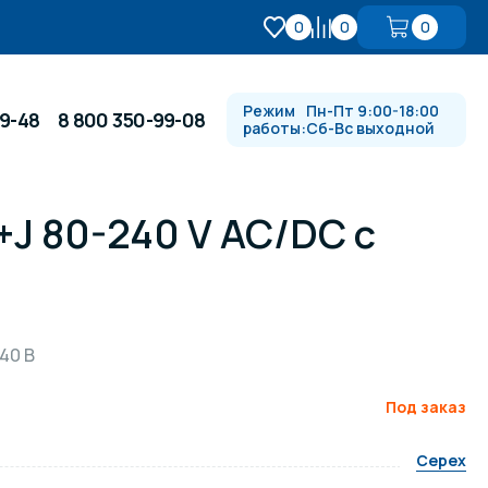
0
0
0
Режим
Пн-Пт 9:00-18:00
99-48
8 800 350-99-08
работы:
Сб-Вс выходной
+J 80-240 V AC/DC с
Противотоки и гидромассажи
Автоматика и
 купели
электрооборудование
40 В
Водопады, водяные пушки и
душевые стойки
Под заказ
Cepex
в
Спортивный инвентарь