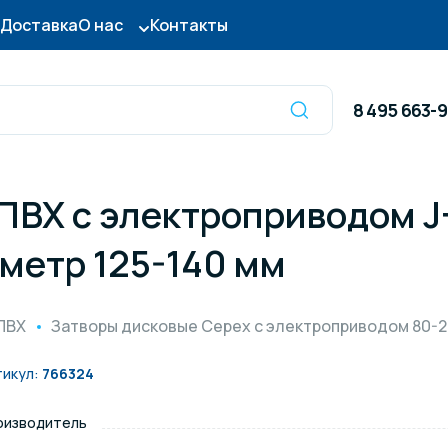
Доставка
О нас
Контакты
8 495 663-
ПВХ с электроприводом J
Оборудование для
сы для бассейна
дезинфекции
метр 125-140 мм
ницы и поручни
Готовые бассейны и
ПВХ
Затворы дисковые Cepex с электроприводом 80-2
тры для бассейна
Осушители воздуха
тикул:
766324
оизводитель
итные покрытия
Химия для бассейно