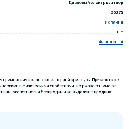
Дисковый электрозатвор
30275
ров воды
Павильоны для бассейна
Испания
шт
риалы
Оборудование для хаммамов
Фланцевый
я применения в качестве запорной арматуры. При монтаже
ическими и физическими свойствами: не ржавеют, имеют
тичны, экологически безвредны и не выделяют вредных