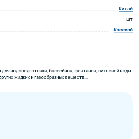
Китай
ров воды
Павильоны для бассейна
шт
Клеевой
риалы
Оборудование для хаммамов
 для водоподготовки, бассейнов, фонтанов, питьевой воды
ругих жидких и газообразных веществ....