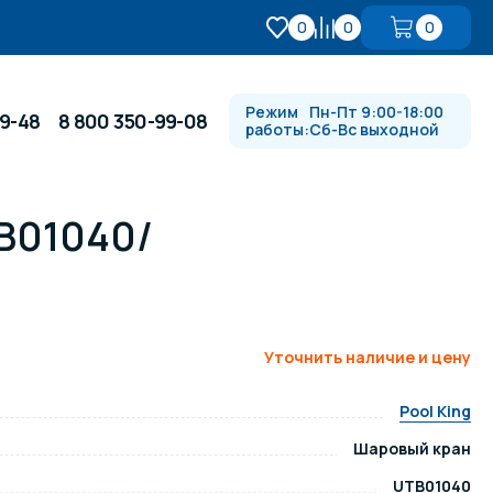
0
0
0
Режим
Пн-Пт 9:00-18:00
99-48
8 800 350-99-08
работы:
Сб-Вс выходной
TB01040/
Противотоки и гидромассажи
Автоматика и
 купели
электрооборудование
Уточнить наличие и цену
Водопады, водяные пушки и
душевые стойки
Pool King
Шаровый кран
в
Спортивный инвентарь
UTB01040