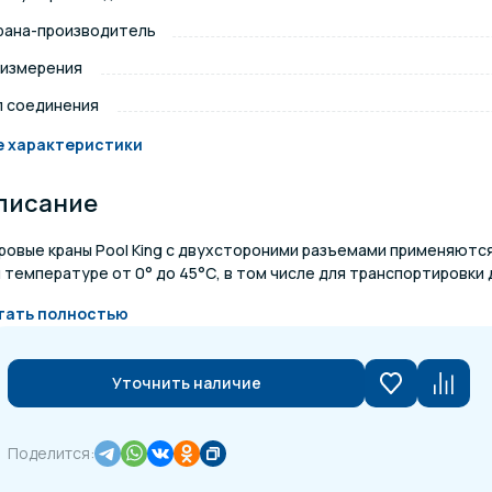
рана-производитель
щение и подсветка для
Измерение парамет
сейна
 измерения
п соединения
елочные материалы
Строительные мате
е характеристики
писание
ровые краны Pool King с двухстороними разъемами применяются
 температуре от 0° до 45°С, в том числе для транспортировки д
тать полностью
Уточнить наличие
Поделится: