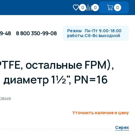
0
0
0
Режим
Пн-Пт 9:00-18:00
99-48
8 800 350-99-08
работы:
Сб-Вс выходной
TFE, остальные FPM),
Противотоки и гидромассажи
 диаметр 1½", PN=16
Автоматика и
 купели
электрооборудование
бовые
Водопады, водяные пушки и
душевые стойки
Уточнить наличие и цену
Cepex
в
Спортивный инвентарь