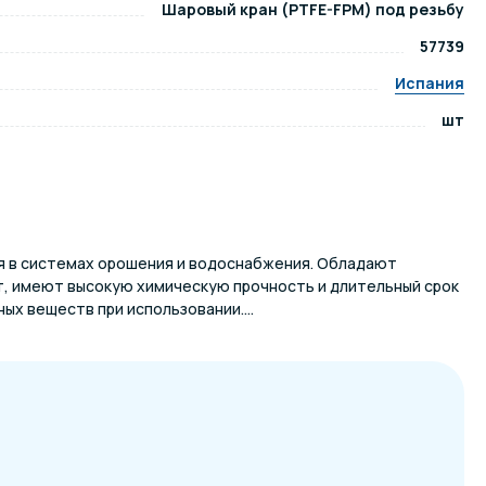
Шаровый кран (PTFE-FPM) под резьбу
57739
ров воды
Павильоны для бассейна
Испания
шт
риалы
Оборудование для хаммамов
я в системах орошения и водоснабжения. Обладают
, имеют высокую химическую прочность и длительный срок
ых веществ при использовании....