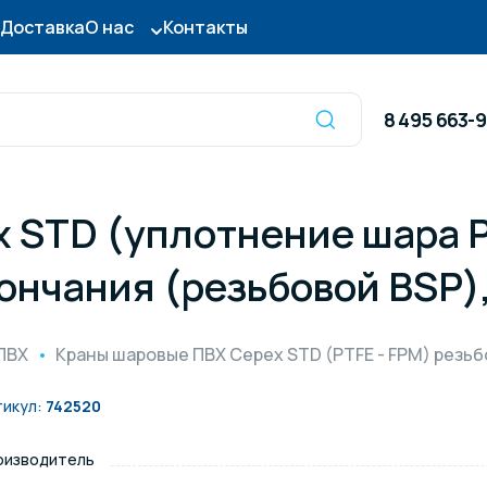
Доставка
О нас
Контакты
8 495 663-
 STD (уплотнение шара P
Оборудование для
сы для бассейна
дезинфекции
нчания (резьбовой BSP),
ницы и поручни
Готовые бассейны и
ПВХ
Краны шаровые ПВХ Cepex STD (PTFE - FPM) резь
тры для бассейна
Осушители воздуха
тикул:
742520
оизводитель
итные покрытия
Химия для бассейно