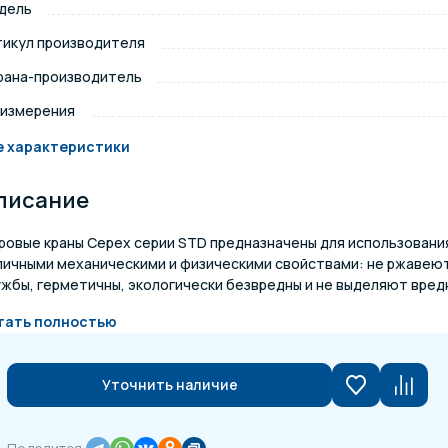
дель
щение и подсветка для
тикул производителя
Измерение парамет
сейна
рана-производитель
 измерения
елочные материалы
Строительные мате
е характеристики
писание
ровые краны Cepex серии STD предназначены для использовани
личными механическими и физическими свойствами: не ржавеют
жбы, герметичны, экологически безвредны и не выделяют вредн
тать полностью
Уточнить наличие