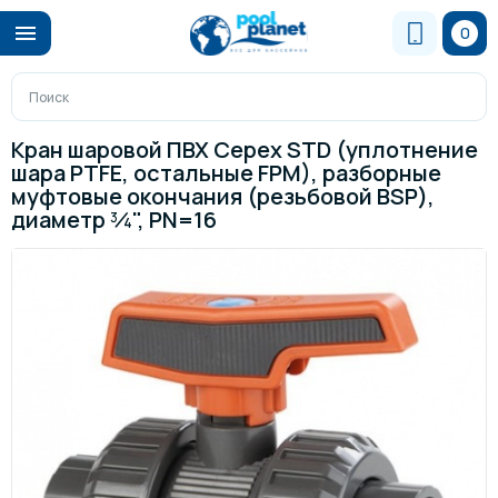
0
Кран шаровой ПВХ Cepex STD (уплотнение
шара PTFE, остальные FPM), разборные
муфтовые окончания (резьбовой BSP),
диаметр ¾", PN=16