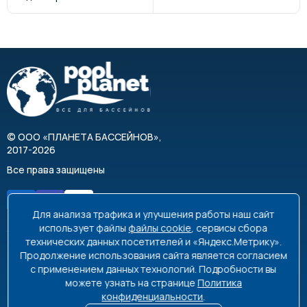
©
ООО «ПЛАНЕТА БАССЕЙНОВ»
,
2017-2026
Все права защищены
Для анализа трафика и улучшения работы наш сайт
использует файлы
файлы cookie
, сервисы сбора
технических данных посетителей и «Яндекс.Метрику».
Продолжение использования сайта является согласием
8 495 663-99-48
8 800 350-99-08
с применением данных технологий. Подробности вы
можете узнать на странице
Политика
info@poolplanet.ru
конфиденциальности
.