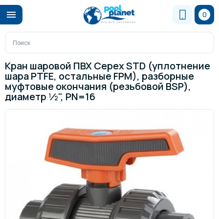
0
Кран шаровой ПВХ Cepex STD (уплотнение
шара PTFE, остальные FPM), разборные
муфтовые окончания (резьбовой BSP),
диаметр ½", PN=16