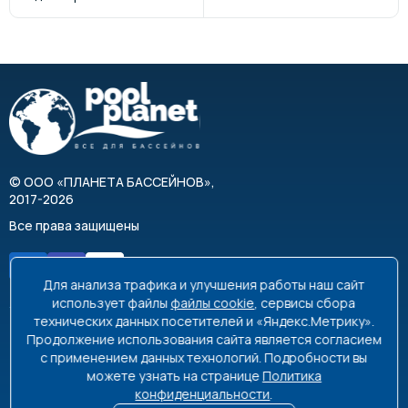
©
ООО «ПЛАНЕТА БАССЕЙНОВ»
,
2017-2026
Все права защищены
Для анализа трафика и улучшения работы наш сайт
использует файлы
файлы cookie
, сервисы сбора
технических данных посетителей и «Яндекс.Метрику».
Продолжение использования сайта является согласием
8 495 663-99-48
8 800 350-99-08
с применением данных технологий. Подробности вы
можете узнать на странице
Политика
info@poolplanet.ru
конфиденциальности
.