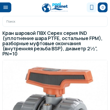
0
Кран шаровой ПВХ Cepex серия IND
(уплотнение шара PTFE, остальные FPM),
разборные муфтовые окончания
(внутренняя резьба BSP), диаметр 2½",
PN=10