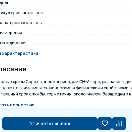
дель
щение и подсветка для
тикул производителя
Измерение парамет
сейна
рана-производитель
 измерения
елочные материалы
Строительные мате
п соединения
е характеристики
писание
ровые краны Cepex с пневмоприводом CH-Air предназначены дл
ладают отличными механическими и физическими свойствами: 
тельный срок службы, герметичны, экологически безвредны и н
тать полностью
Уточнить наличие