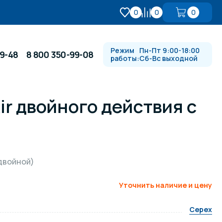
0
0
0
Режим
Пн-Пт 9:00-18:00
99-48
8 800 350-99-08
работы:
Сб-Вс выходной
r двойного действия с
Противотоки и гидромассажи
Автоматика и
 купели
электрооборудование
двойной)
Водопады, водяные пушки и
душевые стойки
Уточнить наличие и цену
Cepex
в
Спортивный инвентарь