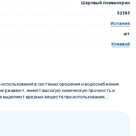
Шаровый пневмокран
52383
ров воды
Павильоны для бассейна
Испания
шт
риалы
Оборудование для хаммамов
Клеевой
я использования в системах орошения и водоснабжения.
не ржавеют, имеют высокую химическую прочность и
е выделяют вредных веществ при использовании....