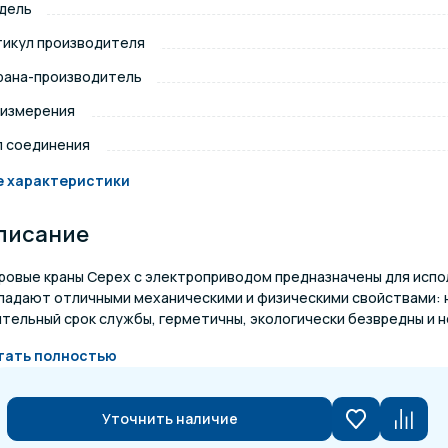
дель
щение и подсветка для
тикул производителя
Измерение парамет
сейна
рана-производитель
 измерения
елочные материалы
Строительные мате
п соединения
е характеристики
писание
ровые краны Cepex с электроприводом предназначены для испо
ладают отличными механическими и физическими свойствами: 
тельный срок службы, герметичны, экологически безвредны и н
тать полностью
Уточнить наличие