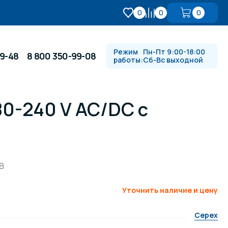
0
0
0
Режим
Пн-Пт 9:00-18:00
99-48
8 800 350-99-08
работы:
Сб-Вс выходной
80-240 V AC/DC с
Противотоки и гидромассажи
Автоматика и
 купели
электрооборудование
В
Водопады, водяные пушки и
душевые стойки
Уточнить наличие и цену
Cepex
в
Спортивный инвентарь