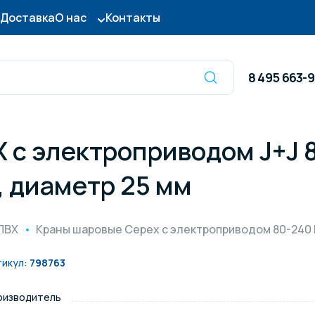
Доставка
О нас
Контакты
8 495 663-
 с электроприводом J+J 
Оборудование для
сы для бассейна
дезинфекции
 диаметр 25 мм
ницы и поручни
Готовые бассейны и
ПВХ
Краны шаровые Cepex с электроприводом 80-240 
тры для бассейна
Осушители воздуха
тикул:
798763
оизводитель
итные покрытия
Химия для бассейно