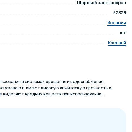
Шаровой электрокран
52328
ров воды
Павильоны для бассейна
Испания
шт
риалы
Оборудование для хаммамов
Клеевой
льзования в системах орошения и водоснабжения.
не ржавеют, имеют высокую химическую прочность и
е выделяют вредных веществ при использовании....