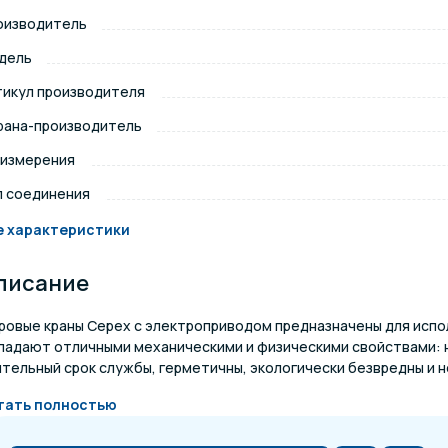
оизводитель
щение и подсветка для
Измерение парамет
сейна
дель
тикул производителя
елочные материалы
Строительные мате
рана-производитель
 измерения
п соединения
е характеристики
писание
ровые краны Cepex с электроприводом предназначены для испо
ладают отличными механическими и физическими свойствами: 
тельный срок службы, герметичны, экологически безвредны и н
тать полностью