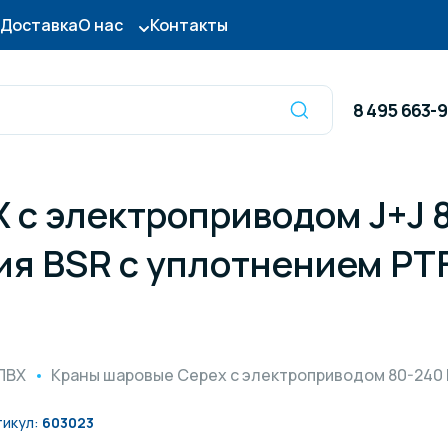
Доставка
О нас
Контакты
8 495 663-
 с электроприводом J+J 
Оборудование для
сы для бассейна
дезинфекции
ия BSR с уплотнением PT
ницы и поручни
Готовые бассейны и
тры для бассейна
Осушители воздуха
ПВХ
Краны шаровые Cepex с электроприводом 80-240 
тикул:
603023
итные покрытия
Химия для бассейно