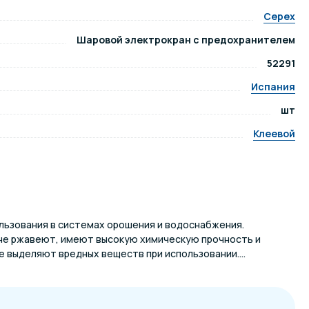
Cepex
ров воды
Павильоны для бассейна
Шаровой электрокран с предохранителем
52291
риалы
Оборудование для хаммамов
Испания
шт
Клеевой
льзования в системах орошения и водоснабжения.
не ржавеют, имеют высокую химическую прочность и
е выделяют вредных веществ при использовании....