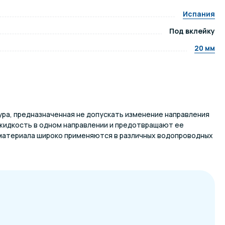
Испания
ров воды
Павильоны для бассейна
Под вклейку
20 мм
риалы
Оборудование для хаммамов
ура, предназначенная не допускать изменение направления
жидкость в одном направлении и предотвращают ее
 материала широко применяются в различных водопроводных