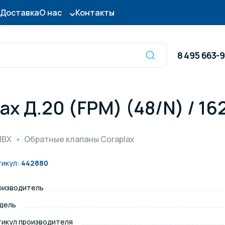
Доставка
О нас
Контакты
8 495 663-
ax Д.20 (FPM) (48/N) / 1
Оборудование для
сы для бассейна
дезинфекции
ПВХ
Обратные клапаны Coraplax
ницы и поручни
Готовые бассейны и
тикул:
442880
тры для бассейна
Осушители воздуха
оизводитель
дель
итные покрытия
Химия для бассейно
тикул производителя