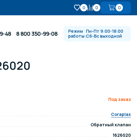
0
0
0
Режим
Пн-Пт 9:00-18:00
99-48
8 800 350-99-08
работы:
Сб-Вс выходной
626020
Противотоки и гидромассажи
Автоматика и
 купели
электрооборудование
Под заказ
Водопады, водяные пушки и
душевые стойки
Coraplax
Обратный клапан
в
Спортивный инвентарь
1626020