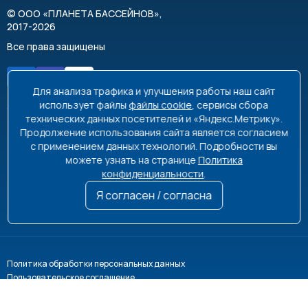
©
ООО «ПЛАНЕТА БАССЕЙНОВ»
,
2017-2026
Все права защищены
Для анализа трафика и улучшения работы наш сайт
использует файлы
файлы cookie
, сервисы сбора
технических данных посетителей и «Яндекс.Метрику».
Продолжение использования сайта является согласием
8 495 663-99-48
8 800 350-99-08
с применением данных технологий. Подробности вы
можете узнать на странице
Политика
info@poolplanet.ru
конфиденциальности
.
г. Москва, проспект Мира, д. 61
Я согласен / согласна
Пн-Пт 9:00-18:00 Сб-Вс выходной
Политика обработки персональных данных
Пользовательское соглашение
Информация на сайте не является публичной офертой