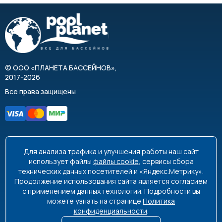
©
ООО «ПЛАНЕТА БАССЕЙНОВ»
,
2017-2026
Все права защищены
Для анализа трафика и улучшения работы наш сайт
8 495 663-99-48
8 800 350-99-08
использует файлы
файлы cookie
, сервисы сбора
технических данных посетителей и «Яндекс.Метрику».
info@poolplanet.ru
Продолжение использования сайта является согласием
с применением данных технологий. Подробности вы
г. Москва, проспект Мира, д. 61
можете узнать на странице
Политика
Пн-Пт 9:00-18:00 Сб-Вс выходной
конфиденциальности
.