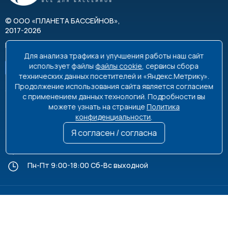
©
ООО «ПЛАНЕТА БАССЕЙНОВ»
,
2017-2026
Все права защищены
Для анализа трафика и улучшения работы наш сайт
использует файлы
файлы cookie
, сервисы сбора
технических данных посетителей и «Яндекс.Метрику».
Продолжение использования сайта является согласием
с применением данных технологий. Подробности вы
можете узнать на странице
Политика
8 495 663-99-48
8 800 350-99-08
конфиденциальности
.
info@poolplanet.ru
Я согласен / согласна
г. Москва, проспект Мира, д. 61
Пн-Пт 9:00-18:00 Сб-Вс выходной
Политика обработки персональных данных
Пользовательское соглашение
Информация на сайте не является публичной офертой