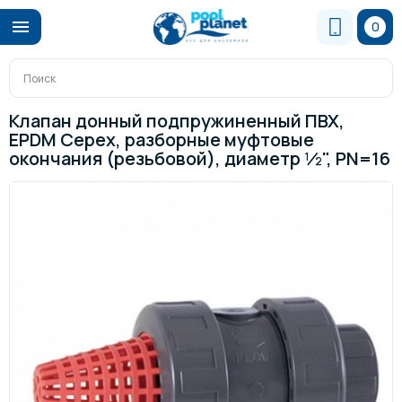
0
Клапан донный подпружиненный ПВХ,
EPDM Cepex, разборные муфтовые
окончания (резьбовой), диаметр ½", PN=16