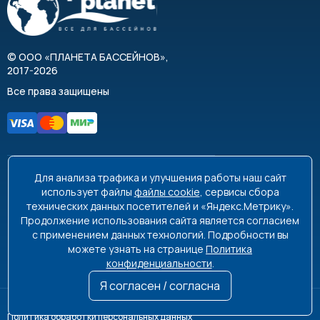
©
ООО «ПЛАНЕТА БАССЕЙНОВ»
,
2017-2026
Все права защищены
Для анализа трафика и улучшения работы наш сайт
8 495 663-99-48
8 800 350-99-08
использует файлы
файлы cookie
, сервисы сбора
технических данных посетителей и «Яндекс.Метрику».
info@poolplanet.ru
Продолжение использования сайта является согласием
с применением данных технологий. Подробности вы
г. Москва, проспект Мира, д. 61
можете узнать на странице
Политика
Пн-Пт 9:00-18:00 Сб-Вс выходной
конфиденциальности
.
Я согласен / согласна
Политика обработки персональных данных