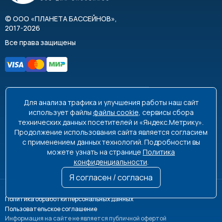
©
ООО «ПЛАНЕТА БАССЕЙНОВ»
,
2017-2026
Все права защищены
Для анализа трафика и улучшения работы наш сайт
8 495 663-99-48
8 800 350-99-08
использует файлы
файлы cookie
, сервисы сбора
технических данных посетителей и «Яндекс.Метрику».
info@poolplanet.ru
Продолжение использования сайта является согласием
с применением данных технологий. Подробности вы
г. Москва, проспект Мира, д. 61
можете узнать на странице
Политика
Пн-Пт 9:00-18:00 Сб-Вс выходной
конфиденциальности
.
Я согласен / согласна
Политика обработки персональных данных
Пользовательское соглашение
Информация на сайте не является публичной офертой