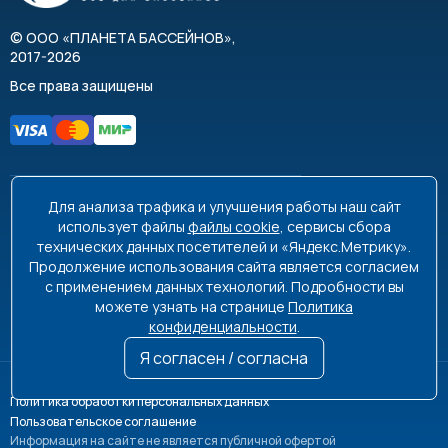
©
ООО «ПЛАНЕТА БАССЕЙНОВ»
,
2017-2026
Все права защищены
Для анализа трафика и улучшения работы наш сайт
8 495 663-99-48
8 800 350-99-08
использует файлы
файлы cookie
, сервисы сбора
технических данных посетителей и «Яндекс.Метрику».
info@poolplanet.ru
Продолжение использования сайта является согласием
с применением данных технологий. Подробности вы
г. Москва, проспект Мира, д. 61
можете узнать на странице
Политика
Пн-Пт 9:00-18:00 Сб-Вс выходной
конфиденциальности
.
Я согласен / согласна
Политика обработки персональных данных
Пользовательское соглашение
Информация на сайте не является публичной офертой