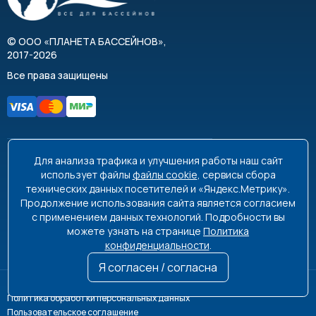
©
ООО «ПЛАНЕТА БАССЕЙНОВ»
,
2017-2026
Все права защищены
Для анализа трафика и улучшения работы наш сайт
8 495 663-99-48
8 800 350-99-08
использует файлы
файлы cookie
, сервисы сбора
технических данных посетителей и «Яндекс.Метрику».
info@poolplanet.ru
Продолжение использования сайта является согласием
с применением данных технологий. Подробности вы
г. Москва, проспект Мира, д. 61
можете узнать на странице
Политика
Пн-Пт 9:00-18:00 Сб-Вс выходной
конфиденциальности
.
Я согласен / согласна
Политика обработки персональных данных
Пользовательское соглашение