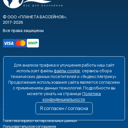
©
ООО «ПЛАНЕТА БАССЕЙНОВ»
,
2017-2026
Все права защищены
Для анализа трафика и улучшения работы наш сайт
8 495 663-99-48
8 800 350-99-08
использует файлы
файлы cookie
, сервисы сбора
технических данных посетителей и «Яндекс.Метрику».
info@poolplanet.ru
Продолжение использования сайта является согласием
с применением данных технологий. Подробности вы
г. Москва, проспект Мира, д. 61
можете узнать на странице
Политика
Пн-Пт 9:00-18:00 Сб-Вс выходной
конфиденциальности
.
Я согласен / согласна
Политика обработки персональных данных
Пользовательское соглашение