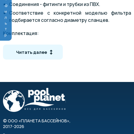
Соединения - фитинги и трубки из ПВХ.
Фильтр
Соответствие с конкретной моделью фильтра
подбирается согласно диаметру сланцев.
Комплектация:
тройники;
Читать далее
расположение трубок под углом 90о;
дроссельная заслонка;
фланцевые соединения с прокладками и болтами;
труба.
Режимы:
фильтрация,
промывка фильтровального материала,
©
ООО «ПЛАНЕТА БАССЕЙНОВ»
,
уплотнение очистных элементов,
2017-2026
опорожнение,