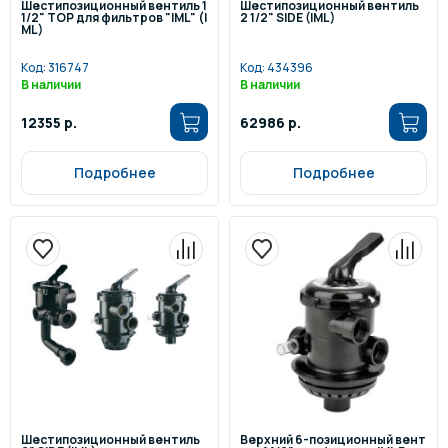
Шестипозиционный вентиль 1
Шестипозиционный вентиль
1/2" TOP для фильтров "IML" (I
2 1/2" SIDE (IML)
ML)
Код:
316747
Код:
434396
В наличии
В наличии
12355 р.
62986 р.
Подробнее
Подробнее
Шестипозиционный вентиль
Верхний 6-позиционный вент