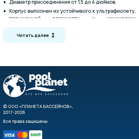
Диаметр присоединения от 1,5 до 4 дюймов.
Корпус выполнен из устойчивого к ультрафиолету,
повышенной влажности и химическим
воздействиям пластика.
Надежность.
Читать далее
Простота использования.
Устройства данной линейки лучше всего подходят
фильтрам марки IML.
Режимы работы
Filter (Filtration)
Режим фильтрации. Вода насосом забирается из
бассейна, проходит в фильтре через песок
(сверху вниз) и возвращается в бассейн
©
ООО «ПЛАНЕТА БАССЕЙНОВ»
,
2017-2026
Back wash
Режим промывки. Вода насосом забирается из
Все права защищены
бассейна, проходит ОБРАТНЫМ ТОКОМ в
фильтре через песок (снизу вверх) и