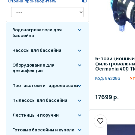
Страна-производитель
Осве
Инвентарь для отдыха
бас
Водонагреватели для
Системы безопасности
Отд
бассейна
Насосы для бассейна
6-позиционный 
фильтровальных
Оборудование для
Germania 400 T
дезинфекции
с серии 2001)
Код:
842286
Ут
Противотоки и гидромассажи
17699 р.
Пылесосы для бассейна
Лестницы и поручни
Готовые бассейны и купели