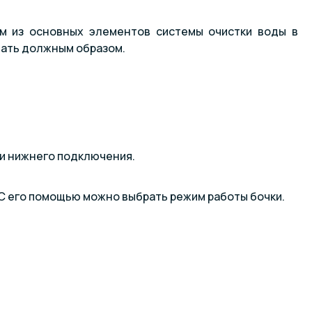
м из основных элементов системы очистки воды в
вать должным образом.
 и нижнего подключения.
С его помощью можно выбрать режим работы бочки.
/выход» всегда относится к входу в фильтр и выходу