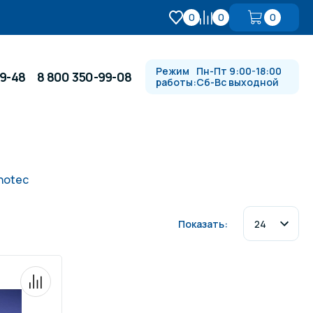
0
0
0
Режим
Пн-Пт 9:00-18:00
99-48
8 800 350-99-08
работы:
Сб-Вс выходной
Противотоки и гидромассажи
notec
Автоматика и
 купели
электрооборудование
Показать:
Водопады, водяные пушки и
душевые стойки
в
Спортивный инвентарь