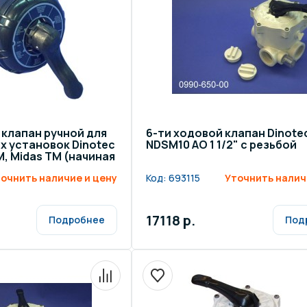
щение и подсветка для
Измерение парамет
сейна
елочные материалы
Строительные мате
клапан ручной для
6-ти ходовой клапан Dinote
 установок Dinotec
NDSM10 AO 1 1/2" с резьбой
M, Midas TM (начиная
очнить наличие и цену
Код:
693115
Уточнить налич
17118 р.
Подробнее
Под