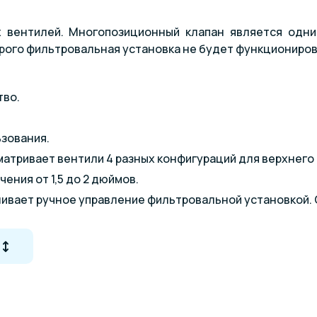
 вентилей. Многопозиционный клапан является одни
орого фильтровальная установка не будет функциониро
тво.
зования.
атривает вентили 4 разных конфигураций для верхнего
ения от 1,5 до 2 дюймов.
ивает ручное управление фильтровальной установкой. 
многопозиционных вентилей
вентили выпускаются в 4 конфигурациях. Понятие «вход
/выход
 боковой выход