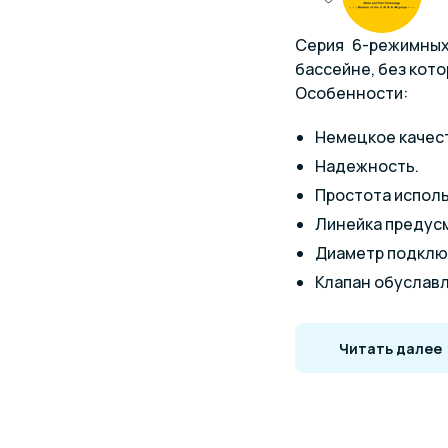
Серия 6-режимных
бассейне, без кот
Особенности:
Немецкое качес
Надежность.
Простота исполь
Линейка предусм
Диаметр подключ
Клапан обуславл
Конфигурации 
Читать далее
Многопозиционные 
из фильтра.
Донные вход
Донный вход,