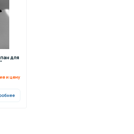
пан для
"
ие и цену
робнее