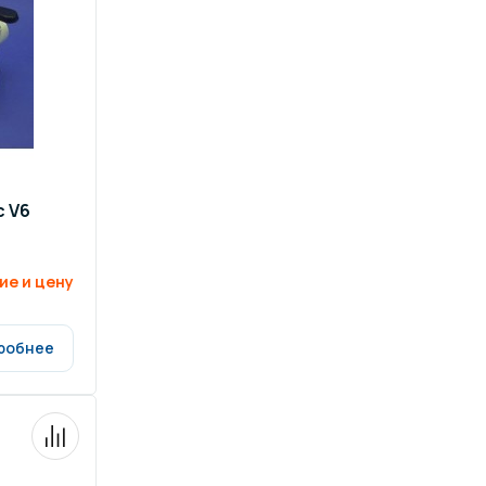
ров воды
Павильоны для бассейна
риалы
Оборудование для хаммамов
c V6
ие и цену
робнее