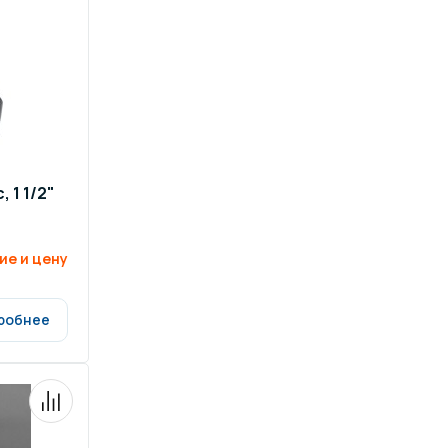
 1 1/2"
ие и цену
робнее