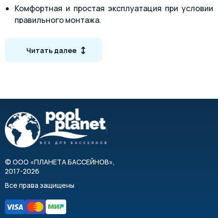
Комфортная и простая эксплуатация при условии
правильного монтажа.
Встроенная панель манометров для
инспектирования давления в системе.
Читать далее
Диаметр подсоединения от 3 до 8 дюймов.
©
ООО «ПЛАНЕТА БАССЕЙНОВ»
,
2017-2026
Все права защищены