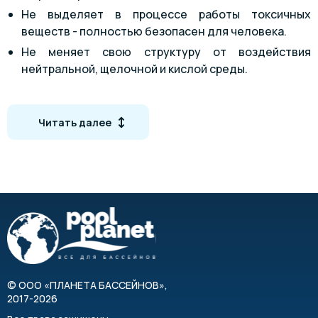
Не выделяет в процессе работы токсичных
веществ - полностью безопасен для человека.
Не меняет свою структуру от воздействия
нейтральной, щелочной и кислой среды.
Не конфликтует с дезинфицирующими
препаратами.
Читать далее
Повышает качество очистки воды в комплексе с
серебросодержащими веществами.
Мелкозернистый - от 0,5 до 0,8 мм.
Российское производство высокого качества.
©
ООО «ПЛАНЕТА БАССЕЙНОВ»
,
2017-2026