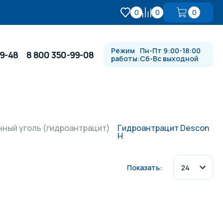
0
0
0
Режим
Пн-Пт 9:00-18:00
99-48
8 800 350-99-08
работы:
Сб-Вс выходной
Противотоки и гидромассажи
нный уголь (гидроантрацит)
Гидроантрацит Descon
H
Автоматика и
 купели
электрооборудование
Показать:
Водопады, водяные пушки и
душевые стойки
в
Спортивный инвентарь