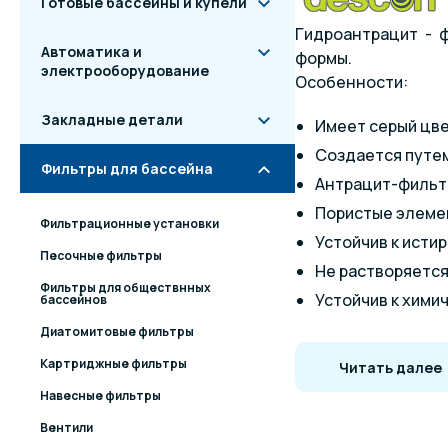
Готовые бассейны и купели
Гидроантрацит - 
Автоматика и
формы.
электрооборудование
Особенности:
Закладные детали
Имеет серый цве
Создается путе
Фильтры для бассейна
Антрацит-фильтр
Пористые элеме
Фильтрационные установки
Устойчив к исти
Песочные фильтры
Не растворяется
Фильтры для обществнных
Устойчив к хими
бассейнов
Снижает в воде 
Диатомитовые фильтры
Уменьшает коли
Картриджные фильтры
Читать далее
Навесные фильтры
Вентили