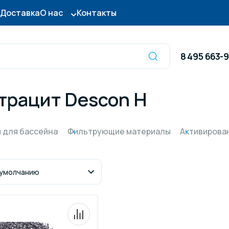
Доставка
О нас
Контакты
8 495 663-
трацит Descon H
Оборудование для
сы для бассейна
дезинфекции
 для бассейна
Фильтрующие материалы
Активирова
ницы и поручни
Готовые бассейны и
тры для бассейна
Осушители воздуха
итные покрытия
Химия для бассейно