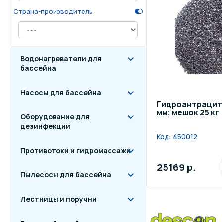
Страна-производитель
Осве
Инвентарь для отдыха
бас
Системы безопасности
Отд
Водонагреватели для
бассейна
Насосы для бассейна
Гидроантрацит D
мм; мешок 25 кг
Оборудование для
дезинфекции
Код:
450012
Противотоки и гидромассажи
25169 р.
Пылесосы для бассейна
Лестницы и поручни