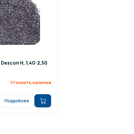
щение и подсветка для
Измерение парамет
сейна
елочные материалы
Строительные мате
escon H, 1,40-2,50
Уточнить наличие
Подробнее