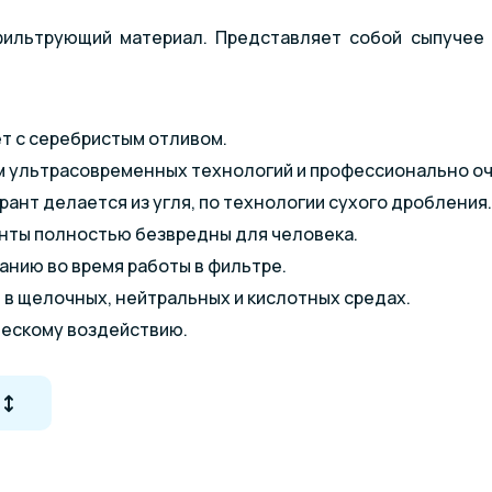
фильтрующий материал. Представляет собой сыпучее
т с серебристым отливом.
м ультрасовременных технологий и профессионально оч
ант делается из угля, по технологии сухого дробления.
нты полностью безвредны для человека.
ранию во время работы в фильтре.
 в щелочных, нейтральных и кислотных средах.
ческому воздействию.
уровень органических загрязнений.
чество взвешенных частиц на 95%.