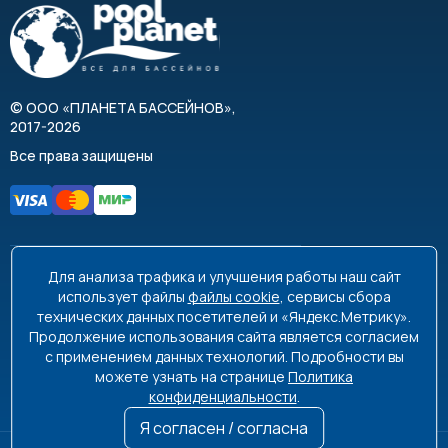
©
ООО «ПЛАНЕТА БАССЕЙНОВ»
,
2017-2026
Все права защищены
Для анализа трафика и улучшения работы наш сайт
8 495 663-99-48
8 800 350-99-08
использует файлы
файлы cookie
, сервисы сбора
технических данных посетителей и «Яндекс.Метрику».
info@poolplanet.ru
Продолжение использования сайта является согласием
с применением данных технологий. Подробности вы
г. Москва, проспект Мира, д. 61
можете узнать на странице
Политика
Пн-Пт 9:00-18:00 Сб-Вс выходной
конфиденциальности
.
Я согласен / согласна