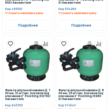
650/ без вентиля
0/ без вентиля
Код:
499100
Код:
534289
Уточнить наличие и цену
Уточнить наличие и цену
Подробнее
Подробнее
Фильтр шпульной навивки Д. 7
Фильтр шпульной навивки Д. 8
50 мм, 21 м³/час, боковое под
00 мм, 25 м³/час, боковое под
ключение 2" Pool King /KS750/
ключение 2" Pool King /KS80
без вентиля
0/ без вентиля
Код:
645392
Код:
574543