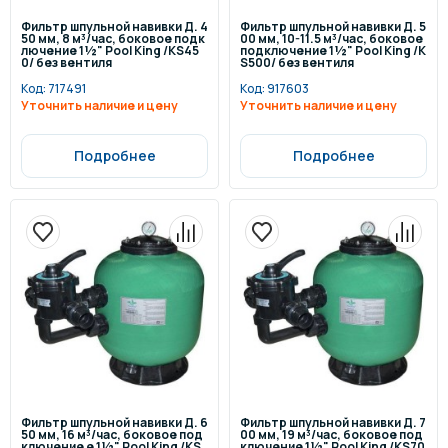
Фильтр шпульной навивки Д. 4
Фильтр шпульной навивки Д. 5
50 мм, 8 м³/час, боковое подк
00 мм, 10-11.5 м³/час, боковое
лючение 1½" Pool King /KS45
подключение 1½" Pool King /K
0/ без вентиля
S500/ без вентиля
Код:
717491
Код:
917603
Уточнить наличие и цену
Уточнить наличие и цену
Подробнее
Подробнее
Фильтр шпульной навивки Д. 6
Фильтр шпульной навивки Д. 7
50 мм, 16 м³/час, боковое под
00 мм, 19 м³/час, боковое под
ключение е 1½" Pool King /KS
ключение 1½" Pool King /KS70