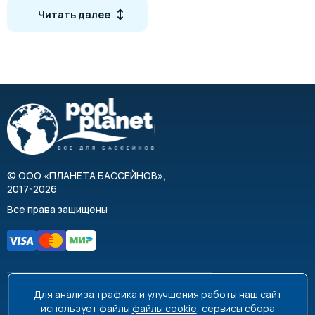
3
Объём бассейна, м
40
4
Читать далее
2
Площадь фильтрации, м
0,16
0,
Загрузка песка, кг
45
8
Фракция песка, мм
Материал
Вентиль, насос и песчаная загрузка в комплект
поставки не входят, приобретаются отдельно.
©
ООО «ПЛАНЕТА БАССЕЙНОВ»
,
2017-2026
Руководство по эксплуатации фильтров PoolKing
Все права защищены
KS450-1400
Для анализа трафика и улучшения работы наш сайт
8 495 663-99-48
8 800 350-99-08
использует файлы
файлы cookie
, сервисы сбора