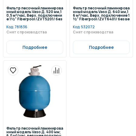
Фильтр песочный ламинирова
Фильтр песочный ламинирова
нный модель Vaso Д. 520 мм,1
нный модель Vaso Д. 640 мм,1
0,5 м³/час, Верх. подключени
6 м³/час, Верх. подключение 1
е 1½" Fiberpool /ZVT5201/ без
½" Fiberpool /ZVT6401/ без ве
вент.
нт.
Код:
781836
Код:
532072
Снят с производства
Снят с производства
Подробнее
Подробнее
Фильтр песочный ламинирова
нный модель Vaso Д. 400 мм;
6,0 м³/час, верхнее подключ