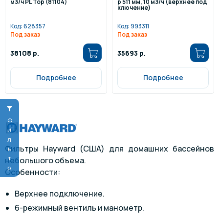
м3/ч PL Top (81104)
р 511 мм, 10 м3/ч (верхнее под
ключение)
Код:
628357
Код:
993311
Под заказ
Под заказ
38108 р.
35693 р.
Подробнее
Подробнее
Фильтр
Фильтры Hayward (США) для домашних бассейнов
небольшого объема.
Особенности:
Верхнее подключение.
6-режимный вентиль и манометр.