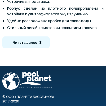
Устойчивая подставка.
Корпус сделан из плотного полипропилена и
устойчив к ультрафиолетовому излучению.
Удобно расположена пробка для слива воды.
Стильный дизайн с матовым покрытием корпуса.
Необходимая масса кварцевого песка зависит от
габаритов конкретной модели.
Читать далее
Максимальная температура - 45оС.
Выдерживает давление до 2 бар.
Необходимость в уходе минимальна.
Технические характеристики
Модель
1001302
1
Максимальное рабочее давление, бар
©
ООО «ПЛАНЕТА БАССЕЙНОВ»
,
Максимальная температура воды, °C
2017-2026