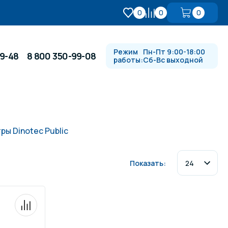
0
0
0
Режим
Пн-Пт 9:00-18:00
99-48
8 800 350-99-08
работы:
Сб-Вс выходной
Противотоки и гидромассажи
ы Dinotec Public
Автоматика и
 купели
электрооборудование
Показать:
Водопады, водяные пушки и
душевые стойки
в
Спортивный инвентарь