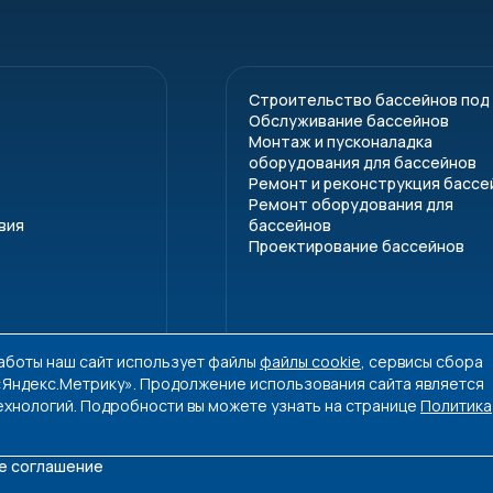
е дно вместо традиционной фильтровальной звезды, о
чительно улучшит фильтрацию воды. С помощью специал
я фильтрующего материала. В качестве фильтрующего 
и гидроантрацит (приобретается отдельно). Обвязка фи
Строительство бассейнов под
Обслуживание бассейнов
Монтаж и пусконаладка
оборудования для бассейнов
Ремонт и реконструкция бассе
корпус фильтра армирован стекловолокном
Ремонт оборудования для
вия
бассейнов
 к воздействию солнечных лучей
Проектирование бассейнов
а фильтра
для визуального контроля
арактеристики
работы наш сайт использует файлы
файлы cookie
, сервисы сбора
 «Яндекс.Метрику». Продолжение использования сайта является
метр фильтра
610
765
9
ехнологий. Подробности вы можете узнать на странице
Политика
дительность, м³/ч
14
23
3
е соглашение
150+
250+
3