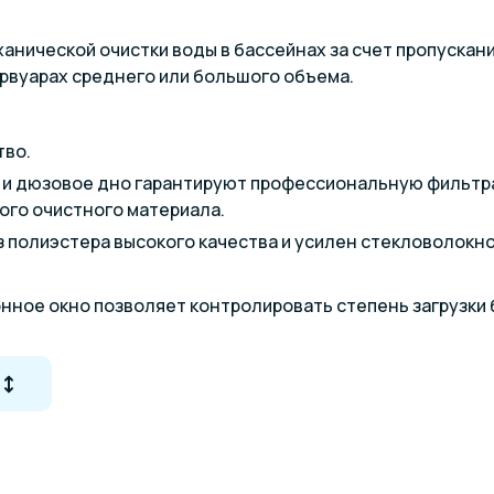
ханической очистки воды в бассейнах за счет пропуска
ервуарах среднего или большого объема.
тво.
 и дюзовое дно гарантируют профессиональную фильтра
ого очистного материала.
з полиэстера высокого качества и усилен стекловолокно
нное окно позволяет контролировать степень загрузки 
ва к УФ, механическим и термическим повреждениям, чт
тр, устройство для опорожнения и клапан спуска возду
линдрические фильтровальные емкости
Dinotec Public
п
зготовлены из композитных смол усиленных стекловол