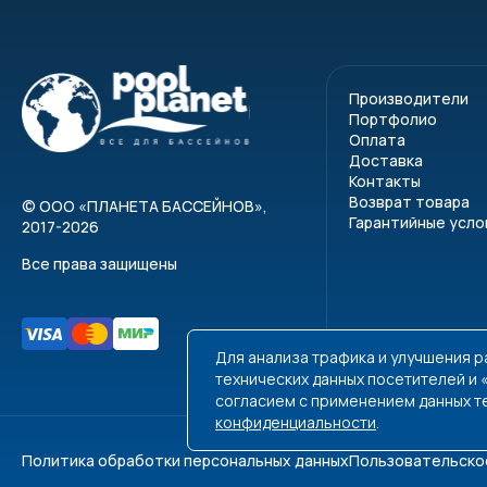
Встроенное дюзово
мертвых зон и зна
контроль состояни
кварцевый щебень 
Производители
отдельно.
Портфолио
Оплата
Особенности
Доставка
Контакты
Полиэстеровый 
Возврат товара
©
ООО «ПЛАНЕТА БАССЕЙНОВ»
,
Гарантийные усло
2017-2026
Фильтр устойчив
Все права защищены
Полная промывк
Смотровое окно 
Технические х
Для анализа трафика и улучшения 
технических данных посетителей и
Диа
согласием с применением данных т
конфиденциальности
.
Произво
Политика обработки персональных данных
Пользовательско