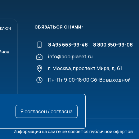
беспечит полную промывку фильтра без образования
ьного смотрового окна, осуществляется визуальный
элемента применяется просеянный кварцевый песок,
льтра в комплект поставки не входит, приобретается
СВЯЗАТЬСЯ С НАМИ:
 ключ
8 495 663-99-48
8 800 350-99-08
йнов
info@poolplanet.ru
г. Москва, проспект Мира, д. 61
Пн-Пт 9:00-18:00 Сб-Вс выходной
Я согласен / согласна
10
1080
1250
1400
1800
2,5
46
60
80
130
Информация на сайте не является публичной офертой
50+
475+
650+
800+
1325+