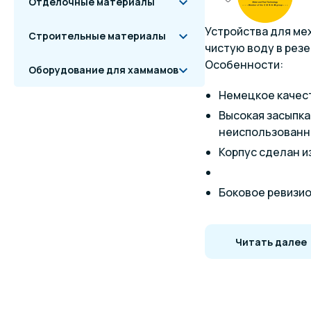
Отделочные материалы
Устройства для ме
Строительные материалы
чистую воду в рез
Особенности:
Оборудование для хаммамов
Немецкое качес
Высокая засыпка
неиспользованн
Корпус сделан и
Боковое ревизио
Емкость устойчи
пространстве.
Читать далее
Встроены маноме
Самые высокие ци
водоподготовки. И