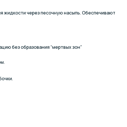
ния жидкости через песочную насыпь. Обеспечивают
цию без образования “мертвых зон”
м.
бочки.
о позволяет эксплуатировать ее на открытом
ха.
редназначены для профессиональных систем
окном. Серия
Public
оснащена дюзовым дном.