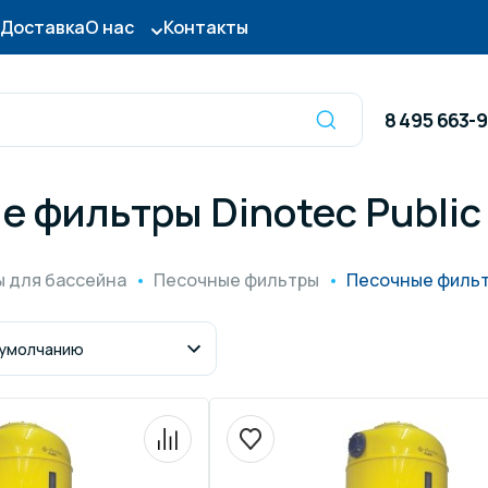
Доставка
О нас
Контакты
8 495 663-
е фильтры Dinotec Public
Оборудование для
сы для бассейна
дезинфекции
 для бассейна
Песочные фильтры
Песочные фильтр
ницы и поручни
Готовые бассейны и
тры для бассейна
Осушители воздуха
итные покрытия
Химия для бассейно