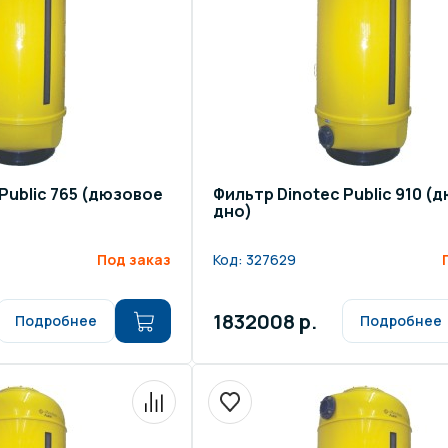
щение и подсветка для
Измерение парамет
сейна
елочные материалы
Строительные мате
Public 765 (дюзовое
Фильтр Dinotec Public 910 (
дно)
Под заказ
Код:
327629
1832008 р.
Подробнее
Подробнее