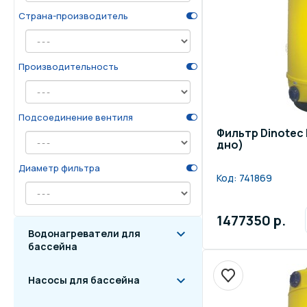
Страна-производитель
Осве
Инвентарь для отдыха
бас
Производительность
Системы безопасности
Отд
Подсоединение вентиля
Фильтр Dinotec 
дно)
Диаметр фильтра
Код:
741869
1477350 р.
Водонагреватели для
бассейна
Насосы для бассейна