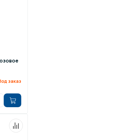
ров воды
Павильоны для бассейна
риалы
Оборудование для хаммамов
дюзовое
Под заказ