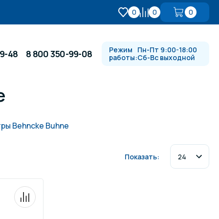
0
0
0
Режим
Пн-Пт 9:00-18:00
99-48
8 800 350-99-08
работы:
Сб-Вс выходной
e
Противотоки и гидромассажи
ры Behncke Buhne
Автоматика и
 купели
электрооборудование
Показать:
Водопады, водяные пушки и
душевые стойки
в
Спортивный инвентарь