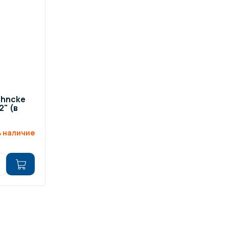
ров воды
Павильоны для бассейна
риалы
Оборудование для хаммамов
ehncke
2" (в
 наличие