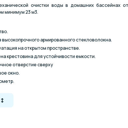
еханической очистки воды в домашних бассейнах от
м минимум 23 м3.
тво.
з высокопрочного армированного стекловолокна.
атация на открытом пространстве.
на крестовина для устойчивости емкости.
чное отверстие сверху
ое окно.
ометр.
ключения.
менный дизайн.
 - качественная очистка.
тиль подключается сбоку и не входит в комплектацию. 