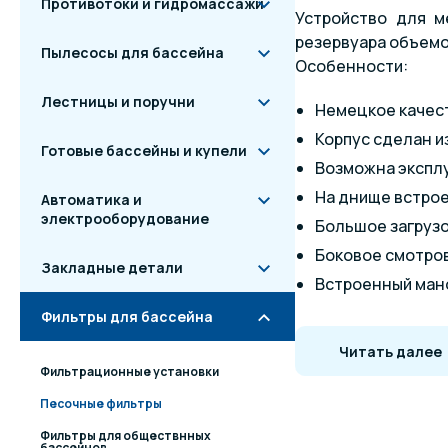
Противотоки и гидромассажи
Устройство для м
резервуара объемо
Пылесосы для бассейна
Особенности:
Лестницы и поручни
Немецкое качес
Корпус сделан и
Готовые бассейны и купели
Возможна эксплу
На днище встрое
Автоматика и
электрооборудование
Большое загрузо
Боковое смотров
Закладные детали
Встроенный ман
Боковой тип под
Фильтры для бассейна
Стильный совре
Читать далее
Высокая загрузка
Фильтрационные установки
Песочные фильтры
Многорежимный вен
Фильтры для обществнных
бассейнов