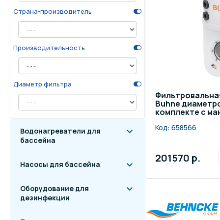
Страна-производитель
Осве
Инвентарь для отдыха
бас
Производительность
Системы безопасности
Отд
Диаметр фильтра
Фильтровальна
Buhne диаметром
комплекте с м
Код:
658566
Водонагреватели для
бассейна
201570 р.
Насосы для бассейна
Оборудование для
дезинфекции