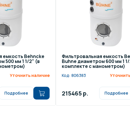
щение и подсветка для
Измерение парамет
сейна
елочные материалы
Строительные мате
я емкость Behncke
Фильтровальная емкость B
 500 мм 1 1/2" (в
Buhne диаметром 600 мм 1 1/
анометром)
комплекте с манометром)
Уточнить наличие
Код:
806383
Уточнить
215465 р.
Подробнее
Подробнее